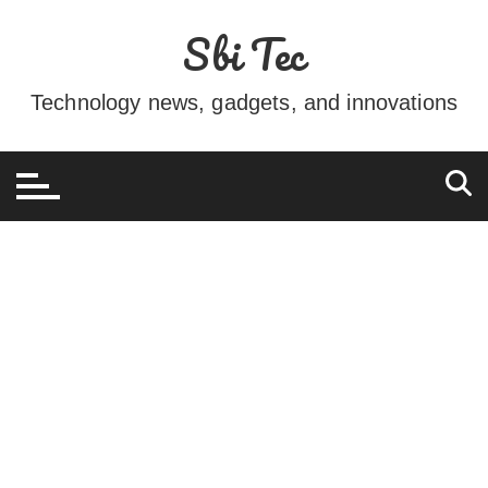
Ir
Sbi Tec
para
o
conteúdo
Technology news, gadgets, and innovations