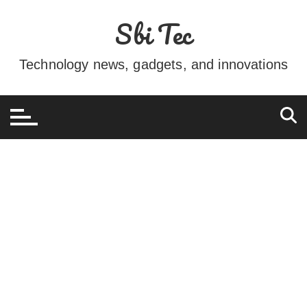
Ir
Sbi Tec
para
o
conteúdo
Technology news, gadgets, and innovations