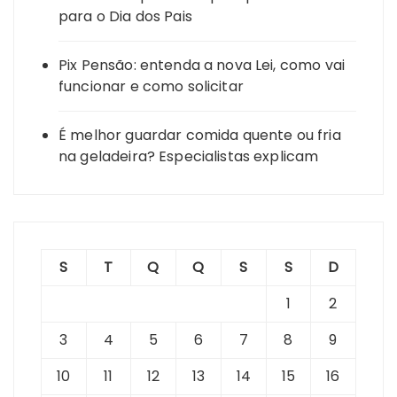
para o Dia dos Pais
Pix Pensão: entenda a nova Lei, como vai
funcionar e como solicitar
É melhor guardar comida quente ou fria
na geladeira? Especialistas explicam
S
T
Q
Q
S
S
D
1
2
3
4
5
6
7
8
9
10
11
12
13
14
15
16