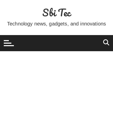
Ir
Sbi Tec
para
o
conteúdo
Technology news, gadgets, and innovations