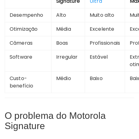
Signature
Ultra
Ma
Desempenho
Alto
Muito alto
Mui
Otimização
Média
Excelente
Exc
Câmeras
Boas
Profissionais
Pro
Software
Irregular
Estável
Ex
oti
Custo-
Médio
Baixo
Bai
benefício
O problema do Motorola
Signature