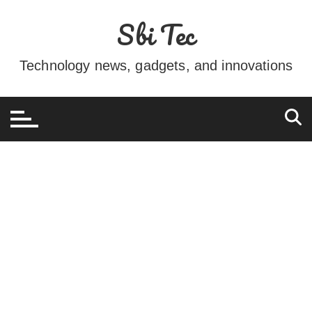
Ir
Sbi Tec
para
o
conteúdo
Technology news, gadgets, and innovations