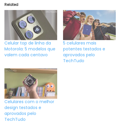
Related
Celular top de linha da
5 celulares mais
Motorola: 5 modelos que
potentes testados e
valem cada centavo
aprovados pelo
TechTudo
Celulares com o melhor
design testados e
aprovados pelo
TechTudo