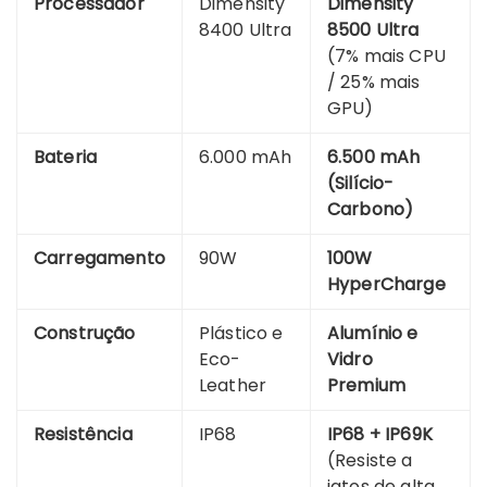
Processador
Dimensity
Dimensity
8400 Ultra
8500 Ultra
(7% mais CPU
/ 25% mais
GPU)
Bateria
6.000 mAh
6.500 mAh
(Silício-
Carbono)
Carregamento
90W
100W
HyperCharge
Construção
Plástico e
Alumínio e
Eco-
Vidro
Leather
Premium
Resistência
IP68
IP68 + IP69K
(Resiste a
jatos de alta