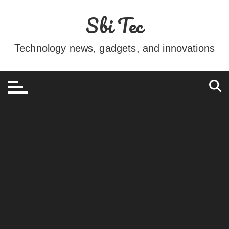
Ir
Sbi Tec
para
o
conteúdo
Technology news, gadgets, and innovations