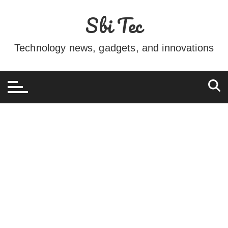
Ir
Sbi Tec
para
o
conteúdo
Technology news, gadgets, and innovations