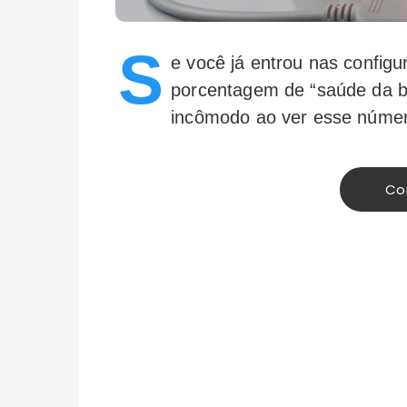
S
e você já entrou nas config
porcentagem de “saúde da ba
incômodo ao ver esse númer
Co