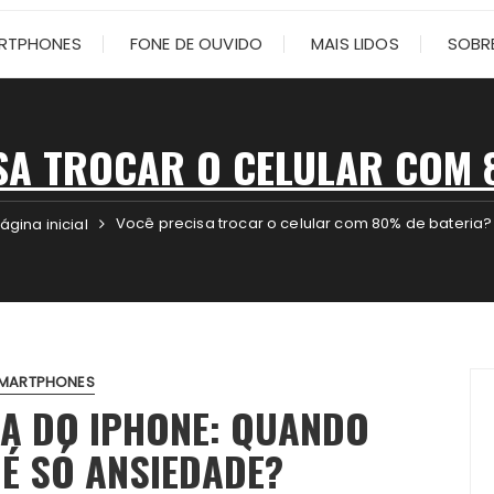
RTPHONES
FONE DE OUVIDO
MAIS LIDOS
SOBRE
SA TROCAR O CELULAR COM 
Você precisa trocar o celular com 80% de bateria?
ágina inicial
MARTPHONES
IA DO IPHONE: QUANDO
É SÓ ANSIEDADE?