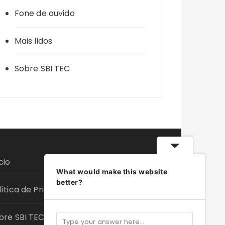
Fone de ouvido
Mais lidos
Sobre SBI TEC
cio
What would make this website
better?
lítica de Privacidade
bre SBI TEC