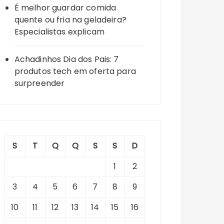
É melhor guardar comida
quente ou fria na geladeira?
Especialistas explicam
Achadinhos Dia dos Pais: 7
produtos tech em oferta para
surpreender
S
T
Q
Q
S
S
D
1
2
3
4
5
6
7
8
9
10
11
12
13
14
15
16