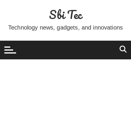
Ir
Sbi Tec
para
o
conteúdo
Technology news, gadgets, and innovations