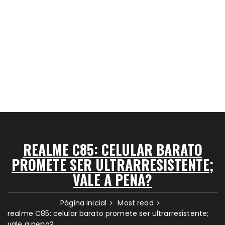
REALME C85: CELULAR BARATO
PROMETE SER ULTRARRESISTENTE;
VALE A PENA?
Página inicial
Most read
realme C85: celular barato promete ser ultrarresistente;
vale a pena?