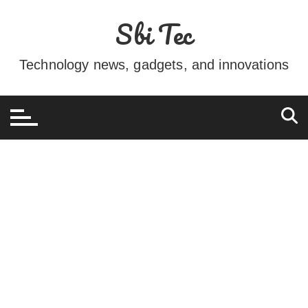
Ir
Sbi Tec
para
o
conteúdo
Technology news, gadgets, and innovations