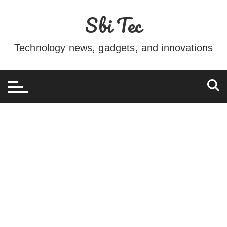
Ir
Sbi Tec
para
o
conteúdo
Technology news, gadgets, and innovations