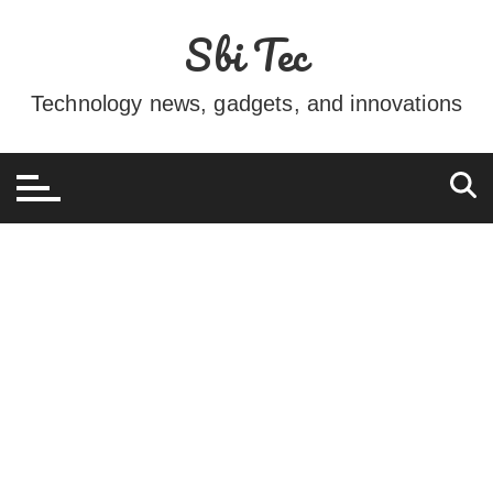
Ir
Sbi Tec
para
o
conteúdo
Technology news, gadgets, and innovations