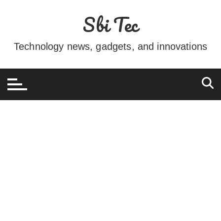
Ir
Sbi Tec
para
o
conteúdo
Technology news, gadgets, and innovations