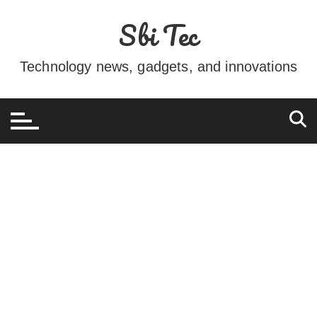
Ir
Sbi Tec
para
o
conteúdo
Technology news, gadgets, and innovations