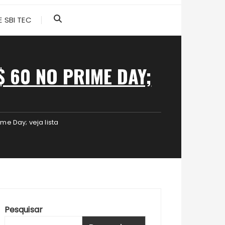
 SBI TEC
 60 NO PRIME DAY;
e Day; veja lista
Pesquisar