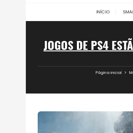
INÍCIO
SMA
JOGOS DE PS4 EST
Página inicial
M