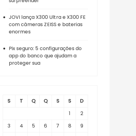
surpreender
JOVI lança X300 Ultra e X300 FE
com câmeras ZEISS e baterias
enormes
Pix seguro: 5 configurações do
app do banco que ajudam a
proteger sua
S
T
Q
Q
S
S
D
1
2
3
4
5
6
7
8
9