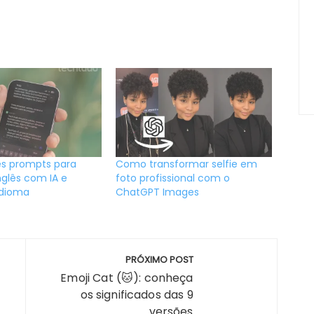
es prompts para
Como transformar selfie em
nglês com IA e
foto profissional com o
idioma
ChatGPT Images
PRÓXIMO POST
Emoji Cat (🐱): conheça
os significados das 9
e
versões