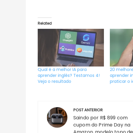
Related
Qual é a melhor IA para
20 melhor
aprender inglês? Testamos 4!
aprender i
Veja o resultado
praticar o 
Navegação
POST ANTERIOR
de
Saindo por R$ 899 com
Post
cupom do Prime Day na
Amazon, modelo topo d