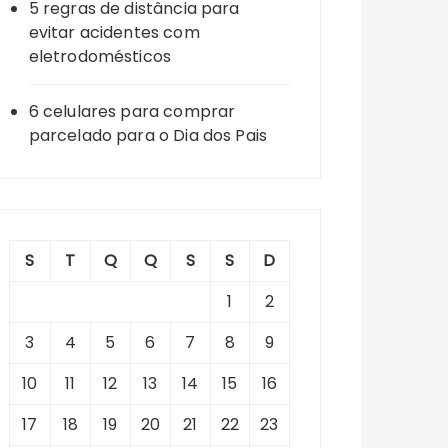
5 regras de distância para
evitar acidentes com
eletrodomésticos
6 celulares para comprar
parcelado para o Dia dos Pais
S
T
Q
Q
S
S
D
1
2
3
4
5
6
7
8
9
10
11
12
13
14
15
16
17
18
19
20
21
22
23