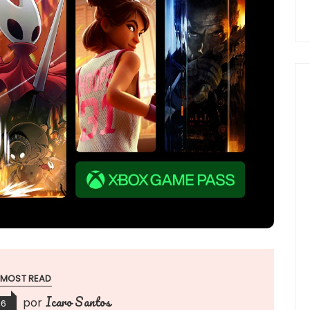
MOST READ
Icaro Santos
por
26