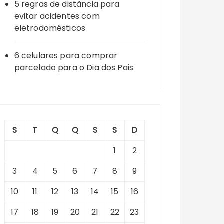
5 regras de distância para
evitar acidentes com
eletrodomésticos
6 celulares para comprar
parcelado para o Dia dos Pais
S
T
Q
Q
S
S
D
1
2
3
4
5
6
7
8
9
10
11
12
13
14
15
16
17
18
19
20
21
22
23