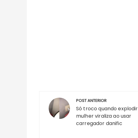
Navegação
POST ANTERIOR
de
Só troco quando explodir
Post
mulher viraliza ao usar
carregador danific