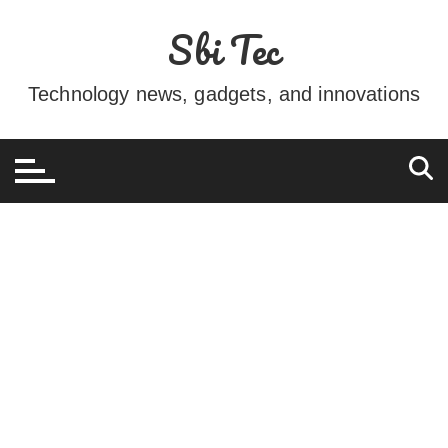
Ir
Sbi Tec
para
o
conteúdo
Technology news, gadgets, and innovations