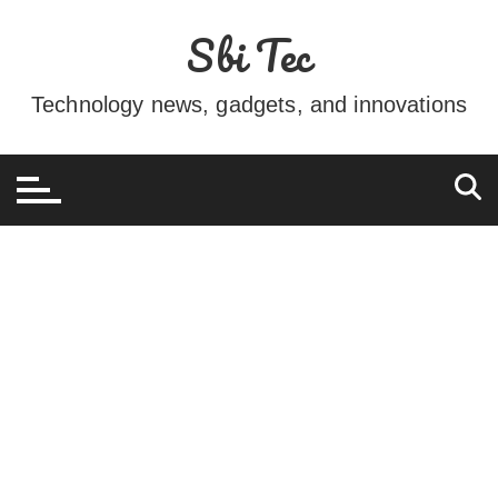
Ir
Sbi Tec
para
o
conteúdo
Technology news, gadgets, and innovations