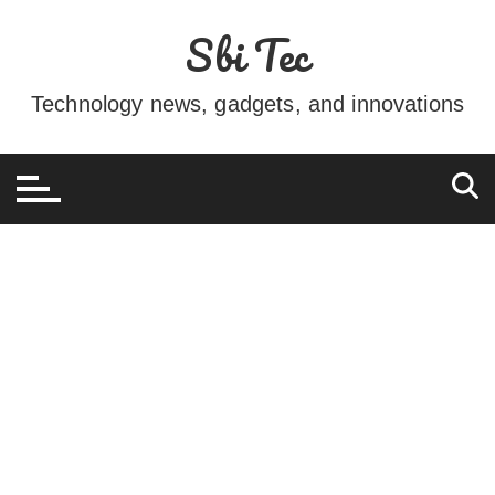
Ir
Sbi Tec
para
o
conteúdo
Technology news, gadgets, and innovations