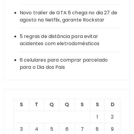
Novo trailer de GTA 6 chega no dia 27 de
agosto na Netflix, garante Rockstar
5 regras de distância para evitar
acidentes com eletrodomésticos
6 celulares para comprar parcelado
para o Dia dos Pais
S
T
Q
Q
S
S
D
1
2
3
4
5
6
7
8
9