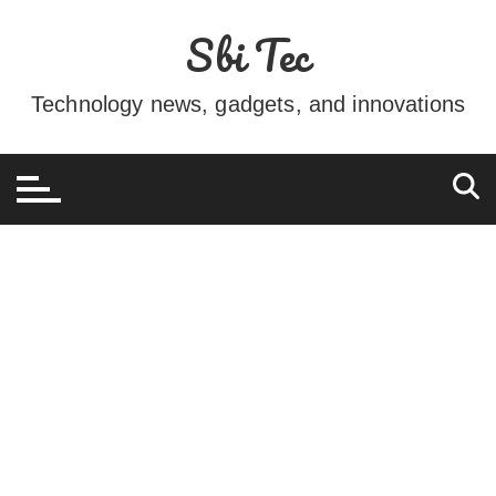
Ir
Sbi Tec
para
o
conteúdo
Technology news, gadgets, and innovations