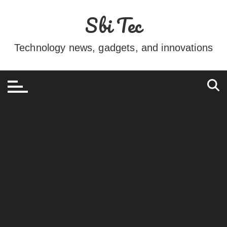
Ir
Sbi Tec
para
o
conteúdo
Technology news, gadgets, and innovations