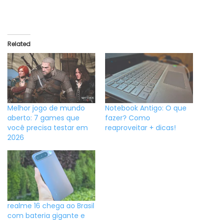
Related
Melhor jogo de mundo
Notebook Antigo: O que
aberto: 7 games que
fazer? Como
você precisa testar em
reaproveitar + dicas!
2026
realme 16 chega ao Brasil
com bateria gigante e