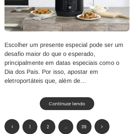
Escolher um presente especial pode ser um
desafio maior do que o esperado,
principalmente em datas especiais como o
Dia dos Pais. Por isso, apostar em
eletroportáteis que, além de…
Continuar lendo
Paginação
1
2
…
39
de