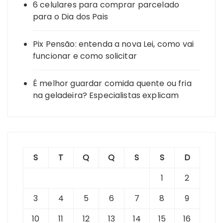
6 celulares para comprar parcelado
para o Dia dos Pais
Pix Pensão: entenda a nova Lei, como vai
funcionar e como solicitar
É melhor guardar comida quente ou fria
na geladeira? Especialistas explicam
S
T
Q
Q
S
S
D
1
2
3
4
5
6
7
8
9
10
11
12
13
14
15
16