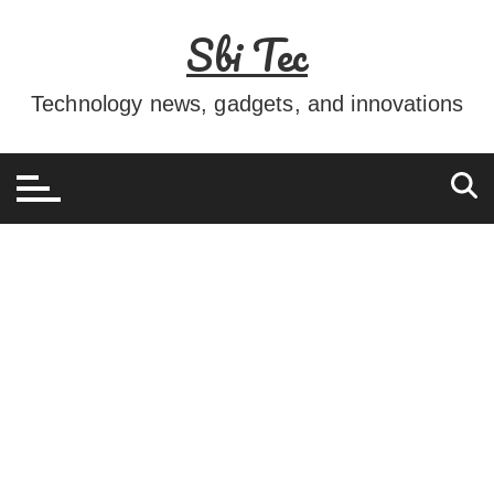
Ir
Sbi Tec
para
o
conteúdo
Technology news, gadgets, and innovations