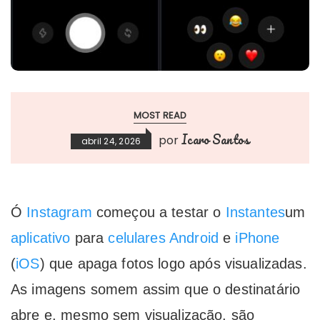
MOST READ
Icaro Santos
por
abril 24, 2026
Ó
Instagram
começou a testar o
Instantes
um
aplicativo
para
celulares
Android
e
iPhone
(
iOS
) que apaga fotos logo após visualizadas.
As imagens somem assim que o destinatário
abre e, mesmo sem visualização, são