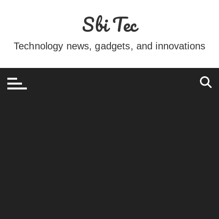
Ir
Sbi Tec
para
o
conteúdo
Technology news, gadgets, and innovations