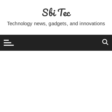
Ir
Sbi Tec
para
o
conteúdo
Technology news, gadgets, and innovations