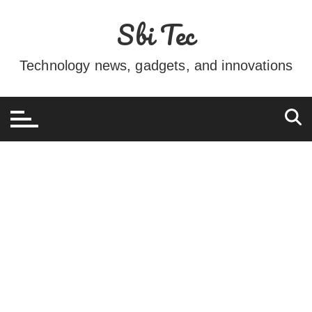
Ir
Sbi Tec
para
o
conteúdo
Technology news, gadgets, and innovations