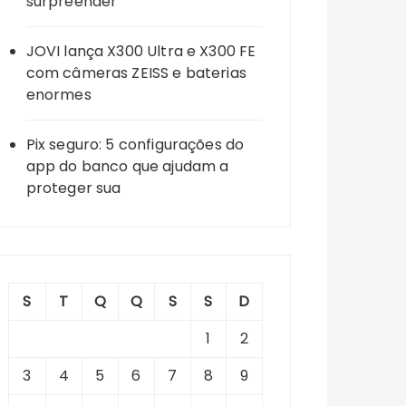
surpreender
JOVI lança X300 Ultra e X300 FE
com câmeras ZEISS e baterias
enormes
Pix seguro: 5 configurações do
app do banco que ajudam a
proteger sua
S
T
Q
Q
S
S
D
1
2
3
4
5
6
7
8
9