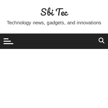
Ir
Sbi Tec
para
o
conteúdo
Technology news, gadgets, and innovations