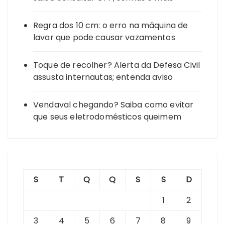
Regra dos 10 cm: o erro na máquina de
lavar que pode causar vazamentos
Toque de recolher? Alerta da Defesa Civil
assusta internautas; entenda aviso
Vendaval chegando? Saiba como evitar
que seus eletrodomésticos queimem
S
T
Q
Q
S
S
D
1
2
3
4
5
6
7
8
9