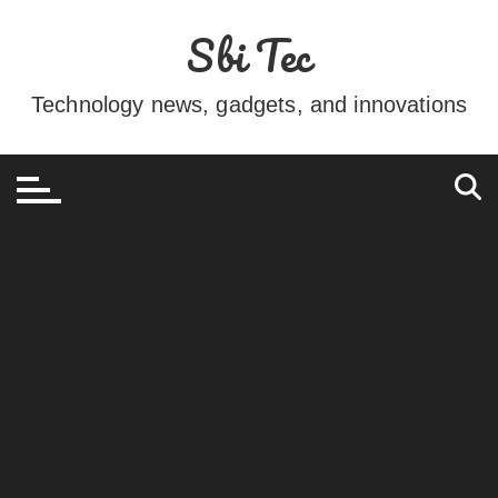
Ir
Sbi Tec
para
o
conteúdo
Technology news, gadgets, and innovations