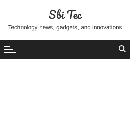
Ir
Sbi Tec
para
o
conteúdo
Technology news, gadgets, and innovations