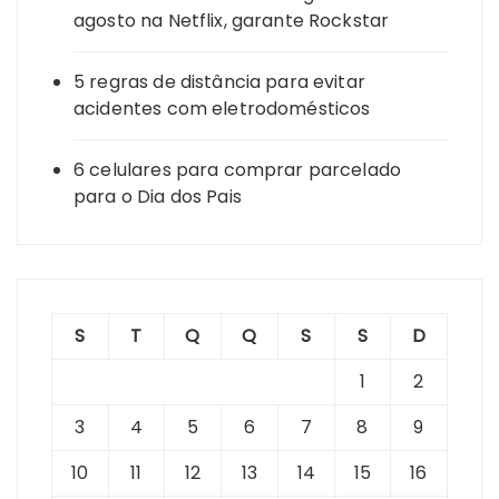
agosto na Netflix, garante Rockstar
5 regras de distância para evitar
acidentes com eletrodomésticos
6 celulares para comprar parcelado
para o Dia dos Pais
S
T
Q
Q
S
S
D
1
2
3
4
5
6
7
8
9
10
11
12
13
14
15
16