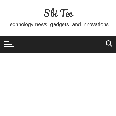
Ir
Sbi Tec
para
o
conteúdo
Technology news, gadgets, and innovations