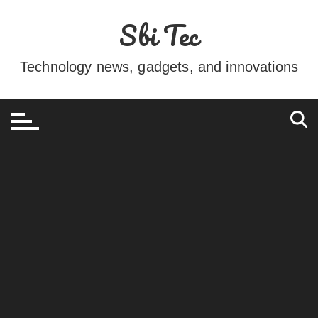
Ir
Sbi Tec
para
o
conteúdo
Technology news, gadgets, and innovations