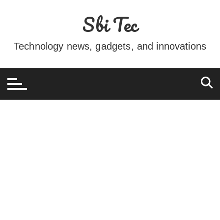
Ir
Sbi Tec
para
o
conteúdo
Technology news, gadgets, and innovations