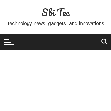
Ir
Sbi Tec
para
o
conteúdo
Technology news, gadgets, and innovations