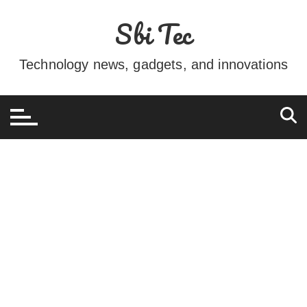
Ir
Sbi Tec
para
o
conteúdo
Technology news, gadgets, and innovations