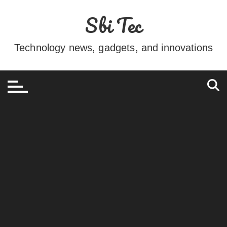
Ir
Sbi Tec
para
o
conteúdo
Technology news, gadgets, and innovations