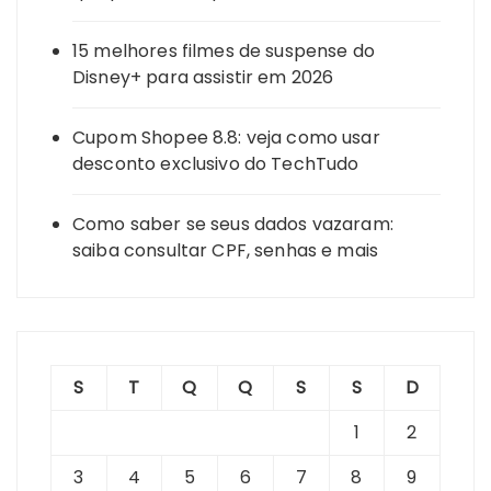
15 melhores filmes de suspense do
Disney+ para assistir em 2026
Cupom Shopee 8.8: veja como usar
desconto exclusivo do TechTudo
Como saber se seus dados vazaram:
saiba consultar CPF, senhas e mais
S
T
Q
Q
S
S
D
1
2
3
4
5
6
7
8
9