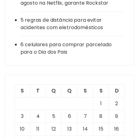
agosto na Netflix, garante Rockstar
5 regras de distância para evitar
acidentes com eletrodomésticos
6 celulares para comprar parcelado
para o Dia dos Pais
S
T
Q
Q
S
S
D
1
2
3
4
5
6
7
8
9
10
11
12
13
14
15
16