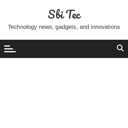
Ir
Sbi Tec
para
o
conteúdo
Technology news, gadgets, and innovations