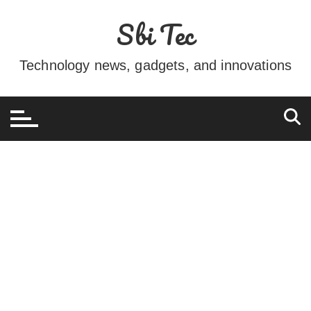
Ir
Sbi Tec
para
o
conteúdo
Technology news, gadgets, and innovations