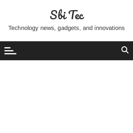
Ir
Sbi Tec
para
o
conteúdo
Technology news, gadgets, and innovations