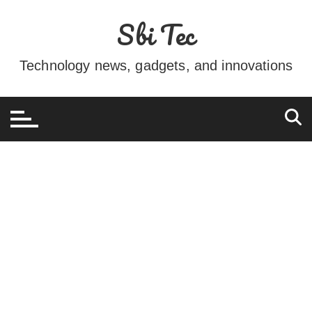
Ir
Sbi Tec
para
o
conteúdo
Technology news, gadgets, and innovations