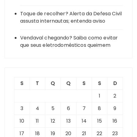
Toque de recolher? Alerta da Defesa Civil
assusta internautas; entenda aviso
Vendaval chegando? Saiba como evitar
que seus eletrodomésticos queimem
S
T
Q
Q
S
S
D
1
2
3
4
5
6
7
8
9
10
11
12
13
14
15
16
17
18
19
20
21
22
23