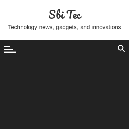
Ir
Sbi Tec
para
o
conteúdo
Technology news, gadgets, and innovations