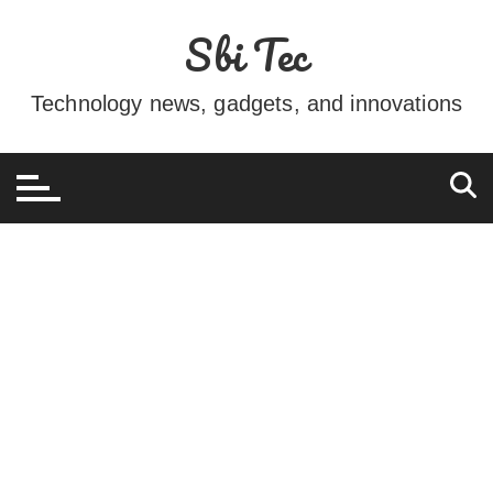
Ir
Sbi Tec
para
o
conteúdo
Technology news, gadgets, and innovations