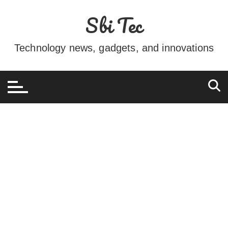
Ir
Sbi Tec
para
o
conteúdo
Technology news, gadgets, and innovations