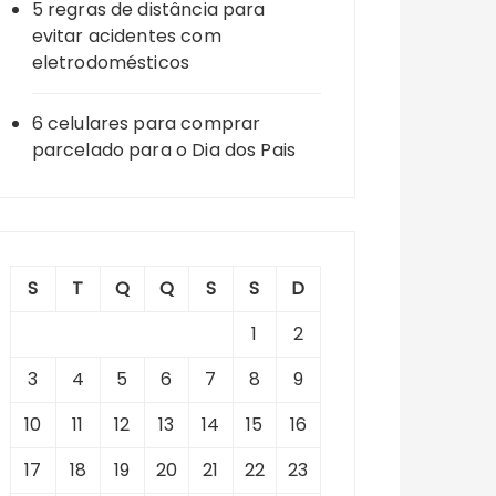
5 regras de distância para
evitar acidentes com
eletrodomésticos
6 celulares para comprar
parcelado para o Dia dos Pais
S
T
Q
Q
S
S
D
1
2
3
4
5
6
7
8
9
10
11
12
13
14
15
16
17
18
19
20
21
22
23