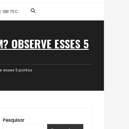
 SBI TEC
M? OBSERVE ESSES 5
e esses 5 pontos
Pesquisar