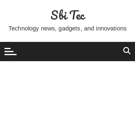
Ir
Sbi Tec
para
o
conteúdo
Technology news, gadgets, and innovations