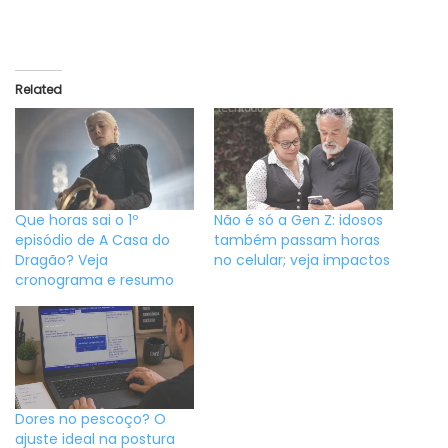
Related
Que horas sai o 1º
Não é só a Gen Z: idosos
episódio de A Casa do
também passam horas
Dragão? Veja
no celular; veja impactos
cronograma e resumo
Dores no pescoço? O
ajuste ideal na postura