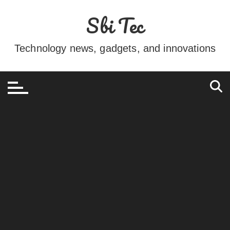
Ir
Sbi Tec
para
o
conteúdo
Technology news, gadgets, and innovations