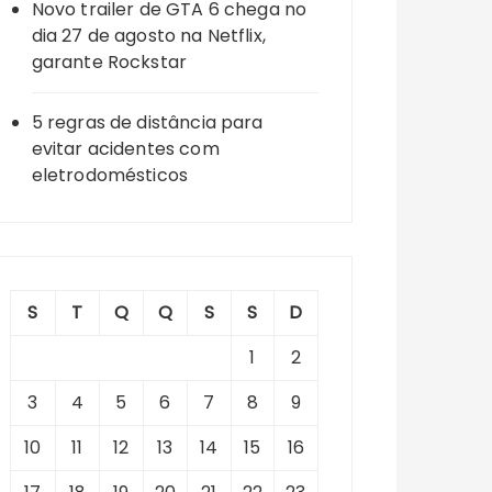
Novo trailer de GTA 6 chega no
dia 27 de agosto na Netflix,
garante Rockstar
5 regras de distância para
evitar acidentes com
eletrodomésticos
S
T
Q
Q
S
S
D
1
2
3
4
5
6
7
8
9
10
11
12
13
14
15
16