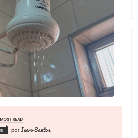
MOST READ
Icaro Santos
por
26