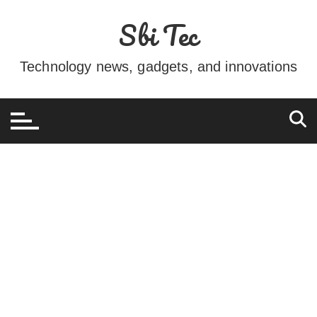
Ir
Sbi Tec
para
o
conteúdo
Technology news, gadgets, and innovations