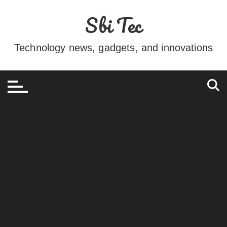
Ir
Sbi Tec
para
o
conteúdo
Technology news, gadgets, and innovations