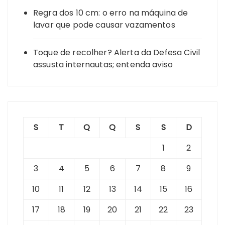
Regra dos 10 cm: o erro na máquina de
lavar que pode causar vazamentos
Toque de recolher? Alerta da Defesa Civil
assusta internautas; entenda aviso
S
T
Q
Q
S
S
D
1
2
3
4
5
6
7
8
9
10
11
12
13
14
15
16
17
18
19
20
21
22
23