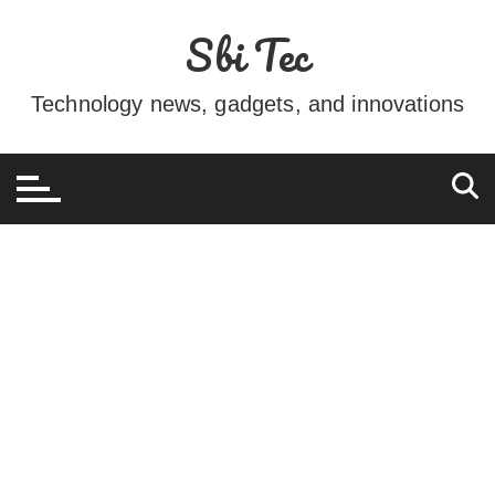
Ir
Sbi Tec
para
o
conteúdo
Technology news, gadgets, and innovations