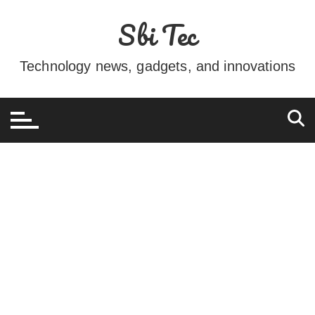
Ir
Sbi Tec
para
o
conteúdo
Technology news, gadgets, and innovations